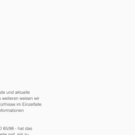
nde und aktuelle
s weiteren weisen wir
rfnisse im Einzelfalle
Informationen
O 85/98 - hat das
ite ggf. mit zu