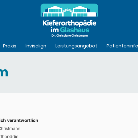
Praxis
Invisalign
Leistungsangebot
Patienteninf
um
ich verantwortlich
 Christmann
orthopädie