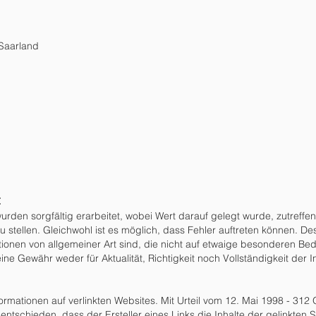
Saarland
:
wurden sorgfältig erarbeitet, wobei Wert darauf gelegt wurde, zutreffe
u stellen. Gleichwohl ist es möglich, dass Fehler auftreten können. De
tionen von allgemeiner Art sind, die nicht auf etwaige besonderen Bedü
ine Gewähr weder für Aktualität, Richtigkeit noch Vollständigkeit der 
formationen auf verlinkten Websites. Mit Urteil vom 12. Mai 1998 - 312 
tschieden, dass der Ersteller eines Links die Inhalte der gelinkten Se