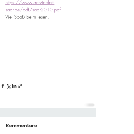
https://www.aerzteblatt-
saar.de/pdf/saar2010.pdf
Viel Spaß beim lesen.
Kommentare